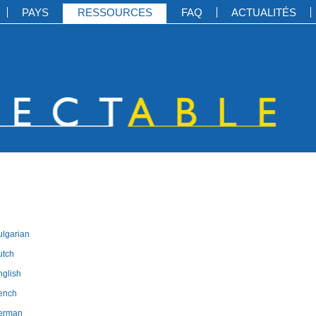
PAYS
RESSOURCES
FAQ
ACTUALITÉS
ulgarian
utch
nglish
rench
german