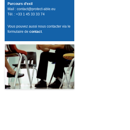
Parcours d’exil
Mail : contact@protect-able.eu
Tél. : +33 1 45 33 33 74
Vous pouvez aussi nous contacter via le
formulaire de
contact
.