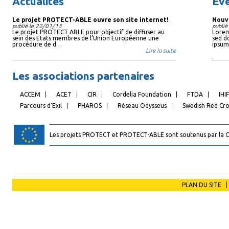
Actualités
Év
Le projet PROTECT-ABLE ouvre son site internet!
Nouve
publié le 22/01/13
publié
Le projet PROTECT ABLE pour objectif de diffuser au
Lorem 
sein des Etats membres de l’Union Européenne une
sed d
procédure de d…
ipsum
Lire la suite
Les associations partenaires
ACCEM
ACET
CIR
Cordelia Foundation
FTDA
IHIF
Parcours d’Exil
PHAROS
Réseau Odysseus
Swedish Red Cro
Les projets PROTECT et PROTECT-ABLE sont soutenus par la
PLAN DU SITE