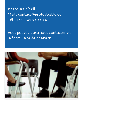
Parcours d’exil
Mail : contact@protect-able.eu
Tél. : +33 1 45 33 33 74
Vous pouvez aussi nous contacter via
le formulaire de
contact
.