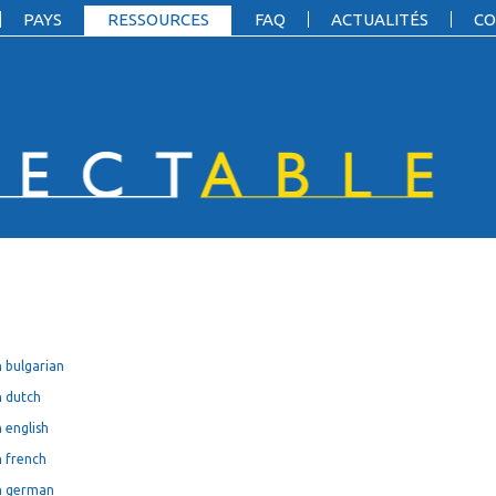
PAYS
RESSOURCES
FAQ
ACTUALITÉS
CO
 bulgarian
n dutch
 english
 french
n german