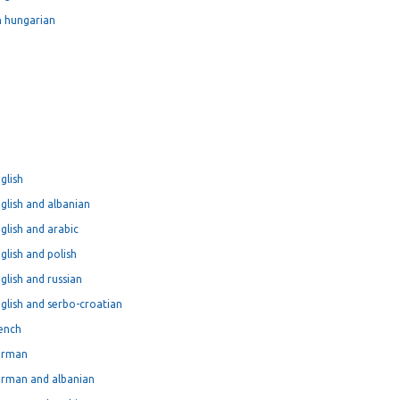
n hungarian
glish
glish and albanian
glish and arabic
lish and polish
lish and russian
glish and serbo-croatian
rench
german
erman and albanian